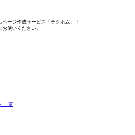
ムページ作成サービス「ラクホム」！
にお使いください。
二 富