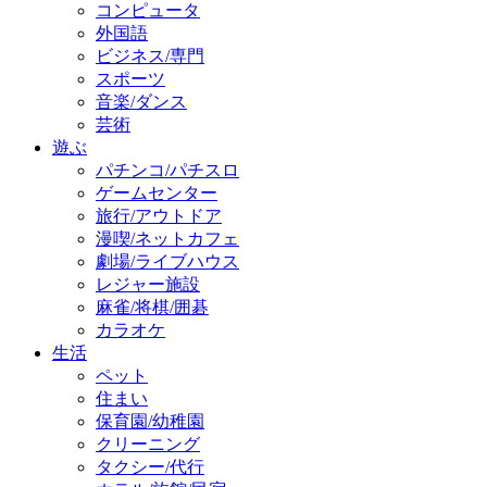
コンピュータ
外国語
ビジネス/専門
スポーツ
音楽/ダンス
芸術
遊ぶ
パチンコ/パチスロ
ゲームセンター
旅行/アウトドア
漫喫/ネットカフェ
劇場/ライブハウス
レジャー施設
麻雀/将棋/囲碁
カラオケ
生活
ペット
住まい
保育園/幼稚園
クリーニング
タクシー/代行