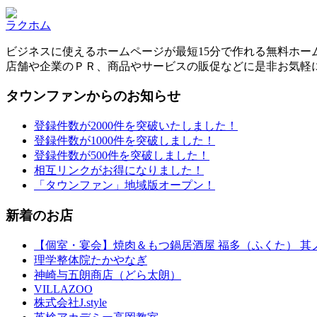
ラクホム
ビジネスに使えるホームページが最短15分で作れる無料ホー
店舗や企業のＰＲ、商品やサービスの販促などに是非お気軽
タウンファンからのお知らせ
登録件数が2000件を突破いたしました！
登録件数が1000件を突破しました！
登録件数が500件を突破しました！
相互リンクがお得になりました！
「タウンファン」地域版オープン！
新着のお店
【個室・宴会】焼肉＆もつ鍋居酒屋 福多（ふくた） 其ノ
理学整体院たかやなぎ
神崎与五朗商店（どら太朗）
VILLAZOO
株式会社J.style