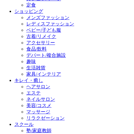
定食
ショッピング
メンズファッション
レディスファッション
ベビー/子ども服
古着/リメイク
アクセサリー
食品/飲料
デパート/複合施設
趣味
生活雑貨
家具/インテリア
キレイ・癒し
ヘアサロン
エステ
ネイルサロン
美容/コスメ
マッサージ
リラクゼーション
スクール
塾/家庭教師