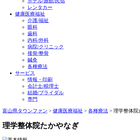
ホテル/旅館/民宿
レンタカー
健康医療福祉
介護/福祉
眼科
歯科
内科/外科
病院/クリニック
接骨/整骨
鍼灸
各種療法
サービス
情報・印刷
会計士/税理士
結婚/ブライダル
専門
富山県タウンファン
>
健康医療福祉
>
各種療法
> 理学整体
理学整体院たかやなぎ