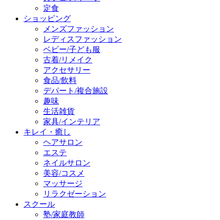
定食
ショッピング
メンズファッション
レディスファッション
ベビー/子ども服
古着/リメイク
アクセサリー
食品/飲料
デパート/複合施設
趣味
生活雑貨
家具/インテリア
キレイ・癒し
ヘアサロン
エステ
ネイルサロン
美容/コスメ
マッサージ
リラクゼーション
スクール
塾/家庭教師