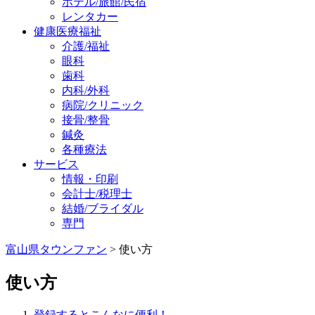
ホテル/旅館/民宿
レンタカー
健康医療福祉
介護/福祉
眼科
歯科
内科/外科
病院/クリニック
接骨/整骨
鍼灸
各種療法
サービス
情報・印刷
会計士/税理士
結婚/ブライダル
専門
富山県タウンファン
> 使い方
使い方
登録するとこんなに便利！