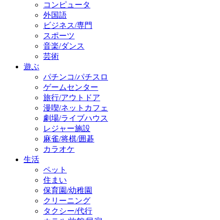
コンピュータ
外国語
ビジネス/専門
スポーツ
音楽/ダンス
芸術
遊ぶ
パチンコ/パチスロ
ゲームセンター
旅行/アウトドア
漫喫/ネットカフェ
劇場/ライブハウス
レジャー施設
麻雀/将棋/囲碁
カラオケ
生活
ペット
住まい
保育園/幼稚園
クリーニング
タクシー/代行