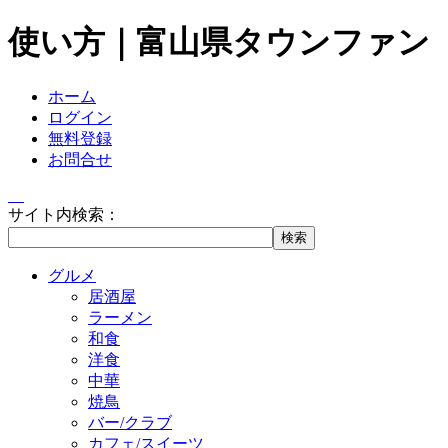
使い方｜富山県タウンファン
ホーム
ログイン
無料登録
お問合せ
サイト内検索：
グルメ
居酒屋
ラーメン
和食
洋食
中華
焼鳥
バー/クラブ
カフェ/スイーツ